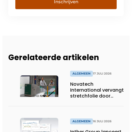
Inschrijven
Gerelateerde artikelen
ALGEMEEN
17 JULI 2026
Novatech
International vervangt
stretchfolie door
herbruikbare
palletwikkels van
return2sender
ALGEMEEN
16 JULI 2026
Inther Group lanceert