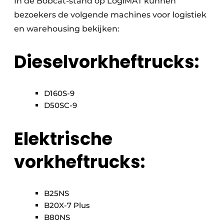
In de Bobcat-stand op LogiMAT kunnen
bezoekers de volgende machines voor logistiek
en warehousing bekijken:
Dieselvorkheftrucks:
D160S-9
D50SC-9
Elektrische
vorkheftrucks:
B25NS
B20X-7 Plus
B80NS