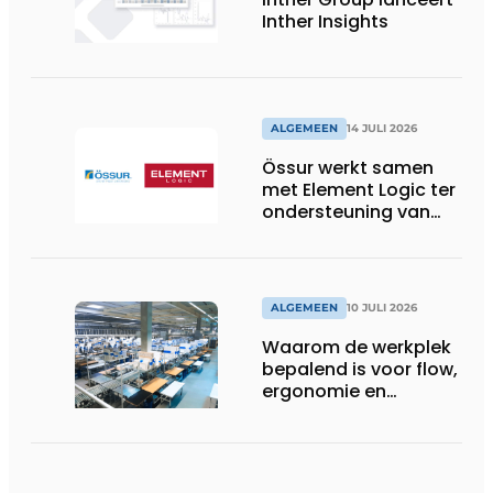
Inther Insights
ALGEMEEN
14 JULI 2026
Össur werkt samen
met Element Logic ter
ondersteuning van
Healthcare-logistiek
in Nederland
ALGEMEEN
10 JULI 2026
Waarom de werkplek
bepalend is voor flow,
ergonomie en
productiviteit