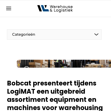
NL
warehouselogistiek.eu
NL
EN
DE
Categorieën
Bobcat presenteert tijdens
LogiMAT een uitgebreid
assortiment equipment en
machines voor warehousing