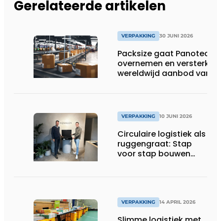
Gerelateerde artikelen
VERPAKKING
30 JUNI 2026
Packsize gaat Panotec
overnemen en versterkt
wereldwijd aanbod van
geautomatiseerde
verpakkingsoplossingen
VERPAKKING
10 JUNI 2026
Circulaire logistiek als
ruggengraat: Stap
voor stap bouwen
aan een gesloten
systeem
VERPAKKING
14 APRIL 2026
Slimme logistiek met