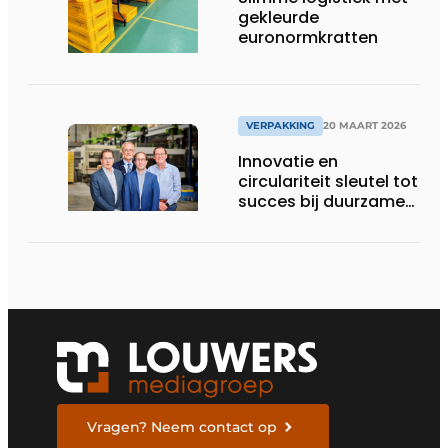
gekleurde
euronormkratten
VERPAKKING
20 MAART 2026
Innovatie en
circulariteit sleutel tot
succes bij duurzame
ladingdragers
Vragen? Neem contact op