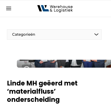
NL
warehouselogistiek.eu
NL
EN
DE
Categorieën
Linde MH geëerd met
‘materialfluss’
onderscheiding