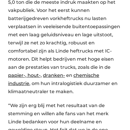
5,0 ton die de meeste indruk maakten op het
vakpubliek. Voor het eerst kunnen
batterijgedreven vorkheftrucks nu lasten
verplaatsen in veeleisende buitentoepassingen
met een laag geluidsniveau en lage uitstoot,
terwijl ze net zo krachtig, robuust en
comfortabel zijn als Linde heftrucks met IC-
motoren. Dit helpt bedrijven met hoge eisen
aan de prestaties van trucks, zoals die in de
papier-, hout-,
dranken-
en
chemische
industrie
, om hun intralogistiek duurzamer en
klimaatneutraler te maken.
“We zijn erg blij met het resultaat van de
stemming en willen alle fans van het merk
Linde bedanken voor hun deelname en
geweldige steun. Het feit dat we in de ene