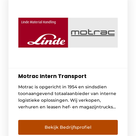
Motrac Intern Transport
Motrac is opgericht in 1954 en sindsdien
toonaangevend totaalaanbieder van interne
logistieke oplossingen. Wij verkopen,
verhuren en leasen hef- en magazijntrucks
van het innovatieve merk Linde. We
adviseren en verzorgen we de engineering
voor geautomatiseerde warehousetrucks en
Bekijk Bedrijfsprofiel
een 24/7 onderhoudsservice. Hiermee