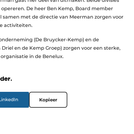
an gaat hier deel van uitmaken. Beide divisies
kaar opereren. De heer Ben Kemp, Board member
zal samen met de directie van Meerman zorgen voor
activiteiten.
 onderneming (De Bruycker-Kemp) en de
riel en de Kemp Groep) zorgen voor een sterke,
rganisatie in de Benelux.
rder.
LinkedIn
Kopieer