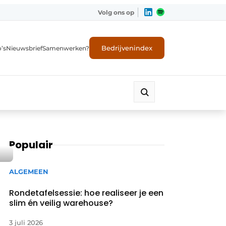
Volg ons op
Bedrijvenindex
’s
Nieuwsbrief
Samenwerken?
Populair
ALGEMEEN
Rondetafelsessie: hoe realiseer je een
slim én veilig warehouse?
3 juli 2026