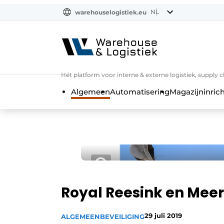
NL
warehouselogistiek.eu
NL
EN
DE
Hét platform voor interne & externe logistiek, supply 
Algemeen
Automatisering
Magazijninrich
Royal Reesink en Me
29 juli 2019
ALGEMEEN
BEVEILIGING