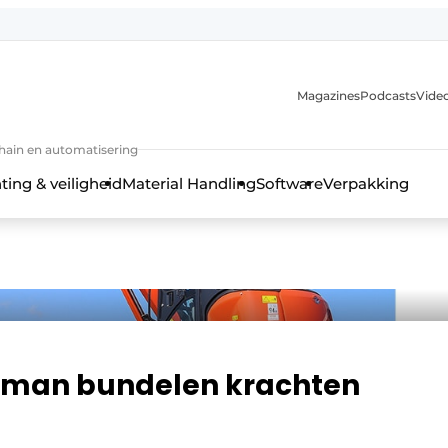
Magazines
Podcasts
Video
chain en automatisering
ting & veiligheid
Material Handling
Software
Verpakking
erman bundelen krachten