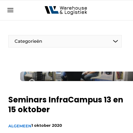
NL
warehouselogistiek.eu
NL
EN
DE
Categorieën
Seminars InfraCampus 13 en
15 oktober
1 oktober 2020
ALGEMEEN