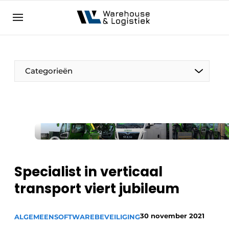
NL
warehouselogistiek.eu
NL
EN
DE
Categorieën
Specialist in verticaal
transport viert jubileum
30 november 2021
ALGEMEEN
SOFTWARE
BEVEILIGING