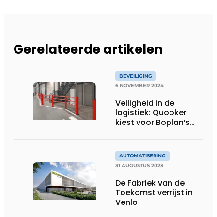
Gerelateerde artikelen
BEVEILIGING
6 NOVEMBER 2024
Veiligheid in de
logistiek: Quooker
kiest voor Boplan’s
aanrijdbeveiliging in
een opvallend rode
kleur
AUTOMATISERING
31 AUGUSTUS 2023
De Fabriek van de
Toekomst verrijst in
Venlo