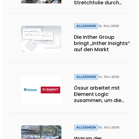
Stretchfolie durch
wiederverwendbare
Palettenwickel von
return2sender
ALLGEMEIN
16. JULI 2026
Die Inther Group
bringt „Inther Insights“
auf den Markt
ALLGEMEIN
14. JULI 2026
Össur arbeitet mit
Element Logic
zusammen, um die
Logistik im
Gesundheitswesen in
den Niederlanden zu
unterstützen
ALLGEMEIN
10. JULI 2026
Warum der