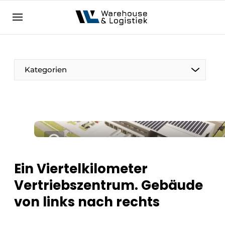
DE
warehouselogistiek.eu
NL
EN
DE
Kategorien
Ein Viertelkilometer
Vertriebszentrum. Gebäude
von links nach rechts