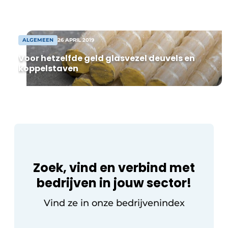
onderverdeeld in flexibele units vanaf
8.000 m² warehouse. Na
overeenstemming kan spoedig worden
gestart met de bouw […]
ALGEMEEN
26 APRIL 2019
Voor hetzelfde geld glasvezel deuvels en
koppelstaven
Zoek, vind en verbind met
bedrijven in jouw sector!
Vind ze in onze bedrijvenindex