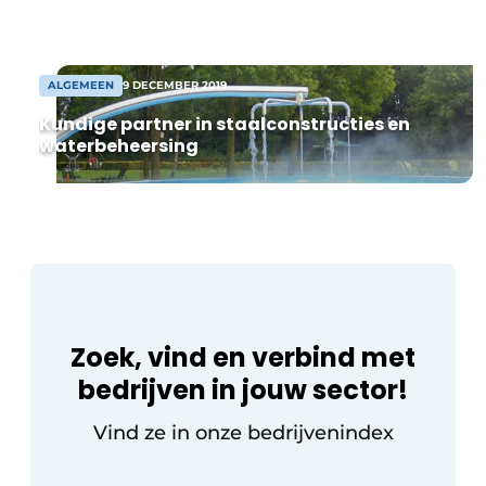
onderverdeeld in flexibele units vanaf
8.000 m² warehouse. Na
overeenstemming kan spoedig worden
gestart met de bouw […]
ALGEMEEN
9 DECEMBER 2019
Kundige partner in staalconstructies en
waterbeheersing
Zoek, vind en verbind met
bedrijven in jouw sector!
Vind ze in onze bedrijvenindex