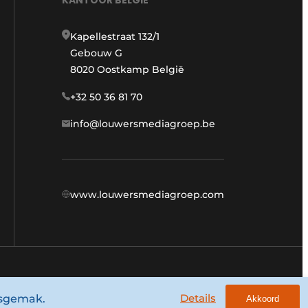
Kapellestraat 132/1
Gebouw G
8020 Oostkamp België
+32 50 36 81 70
info@louwersmediagroep.be
www.louwersmediagroep.com
Algemene voorwaarden
Privacy policy
Details
ksgemak.
Akkoord