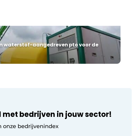
uit de maakindustrie bogen er zich
xen
samen over de uitdagingen en kansen
van digital twins voor het optimaliseren
van productie- en logistieke processen.
n
Uiteenzettingen van experts wisselden af
met praktische businesscases en
interactieve […]
 en waterstof-aangedreven pto voor de
 met bedrijven in jouw sector!
n onze bedrijvenindex