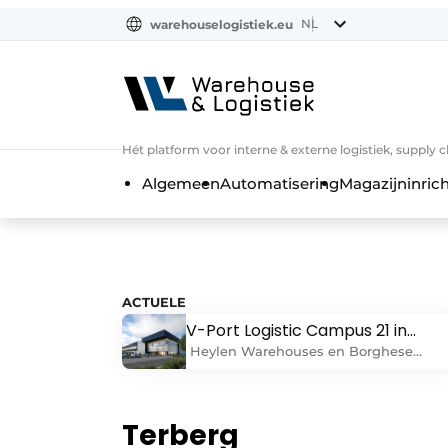
NL
warehouselogistiek.eu
NL
EN
DE
Hét platform voor interne & externe logistiek, supply 
Algemeen
Automatisering
Magazijninrich
ACTUELE
V-Port Logistic Campus 21 in
Vlissingen: 188.000 m² aan
Heylen Warehouses en Borghese
toekomstbestendige logistiek
Logistics lanceren met trots het project
Port Logistic Campus 21 in Vlissingen,
een toonaangevend logistieke
Terberg
ontwikkeling van maar liefst 188.000 