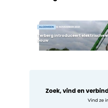
op een terrein van ruim 27 hectare. De
ontwikkeling bestaat uit twee comple
onderverdeeld in flexibele units vanaf
8.000 m² warehouse. Na
overeenstemming kan spoedig worde
ALGEMEEN
15 NOVEMBER 2021
gestart met de bouw […]
Terberg introduceert elektrische
bouw
Zoek, vind en verbind
Vind ze i