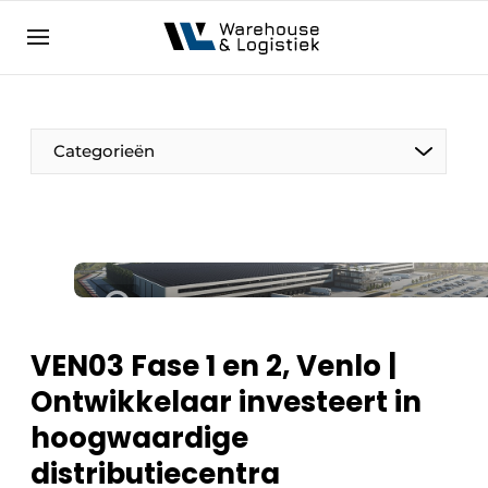
NL
warehouselogistiek.eu
NL
EN
DE
Categorieën
VEN03 Fase 1 en 2, Venlo |
Ontwikkelaar investeert in
hoogwaardige
distributiecentra